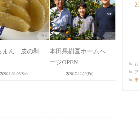
2
0
0
ろまん 皮の剥
本田果樹園ホームペ
ージOPEN
お
ブ
2021-02-06(Sat)
2017-12-29(Fri)
未