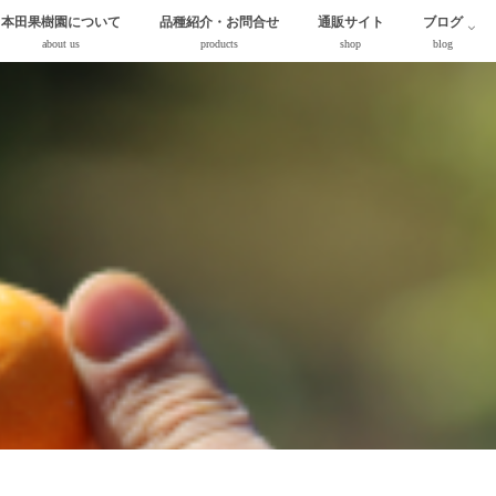
本田果樹園について
品種紹介・お問合せ
通販サイト
ブログ
about us
products
shop
blog