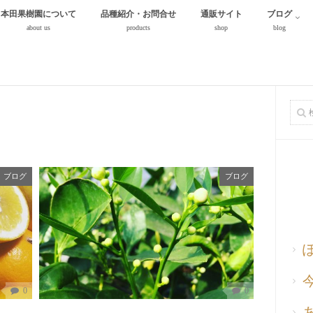
本田果樹園について
品種紹介・お問合せ
通販サイト
ブログ
about us
products
shop
blog
ブログ
ブログ
0
0