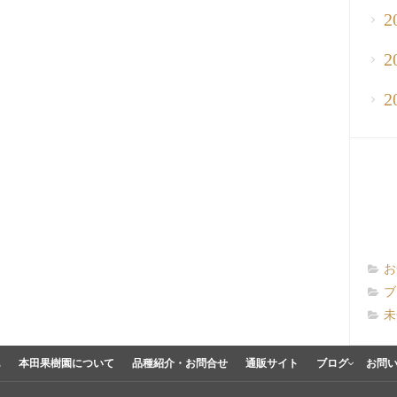
2
2
2
お
ブ
未
E
本田果樹園について
品種紹介・お問合せ
通販サイト
ブログ
お問