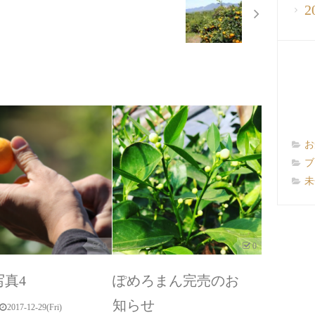
2
お
ブ
未
0
0
写真4
ぽめろまん完売のお
知らせ
2017-12-29(Fri)